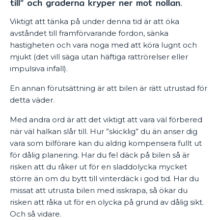
till” och graderna kryper ner mot nollan.
Viktigt att tänka på under denna tid är att öka
avståndet till framförvarande fordon, sänka
hastigheten och vara noga med att köra lugnt och
mjukt (det vill säga utan häftiga rattrörelser eller
impulsiva infall).
En annan förutsättning är att bilen är rätt utrustad för
detta väder.
Med andra ord är att det viktigt att vara väl förbered
när väl halkan slår till. Hur ”skicklig” du än anser dig
vara som bilförare kan du aldrig kompensera fullt ut
för dålig planering. Har du fel däck på bilen så är
risken att du råker ut för en sladdolycka mycket
större än om du bytt till vinterdäck i god tid. Har du
missat att utrusta bilen med isskrapa, så ökar du
risken att råka ut för en olycka på grund av dålig sikt.
Och så vidare.